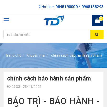
Hotline:
0845190000
/
0968138293
0
Trang chủ
Khuyến mại
chính sách bảo hành sản phẩm
chính sách bảo hành sản phẩm
09:33 - 25/11/2021
BẢO TRÌ - BẢO HÀNH -