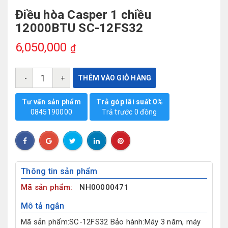
Điều hòa Casper 1 chiều
12000BTU SC-12FS32
6,050,000
₫
THÊM VÀO GIỎ HÀNG
-
+
Tư vấn sản phẩm
Trả góp lãi suất 0%
0845190000
Trả trước 0 đồng
Thông tin sản phẩm
Mã sản phẩm:
NH00000471
Mô tả ngắn
Mã sản phẩm:SC-12FS32 Bảo hành:Máy 3 năm, máy