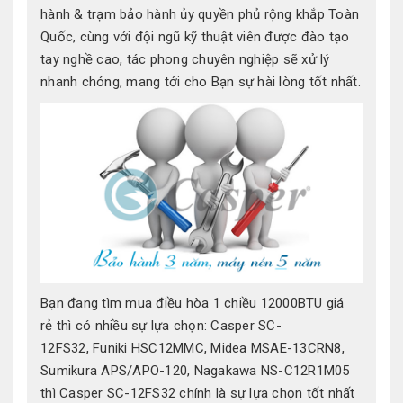
hành & trạm bảo hành ủy quyền phủ rộng khắp Toàn
Quốc, cùng với đội ngũ kỹ thuật viên được đào tạo
tay nghề cao, tác phong chuyên nghiệp sẽ xử lý
nhanh chóng, mang tới cho Bạn sự hài lòng tốt nhất.
Bạn đang tìm mua điều hòa 1 chiều 12000BTU giá
rẻ thì có nhiều sự lựa chọn: Casper SC-
12FS32, Funiki HSC12MMC, Midea MSAE-13CRN8,
Sumikura APS/APO-120, Nagakawa NS-C12R1M05
thì Casper SC-12FS32 chính là sự lựa chọn tốt nhất