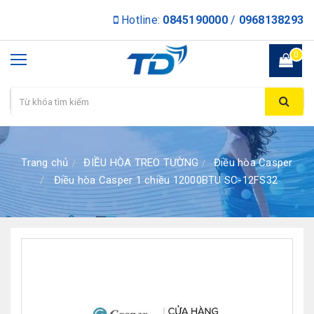
Hotline:
0845190000
/
0968138293
0
Trang chủ
ĐIỀU HÒA TREO TƯỜNG
Điều hòa Casper
Điều hòa Casper 1 chiều 12000BTU SC-12FS32