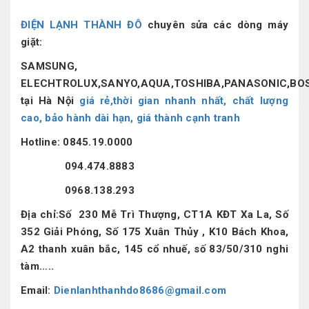
ĐIỆN LẠNH THÀNH ĐÔ
chuyên sửa các dòng máy
giặt:
SAMSUNG,
ELECHTROLUX,SANYO,AQUA,TOSHIBA,PANASONIC,BOSC
tại Hà Nội
giá rẻ,thời gian nhanh nhất, chất lượng
cao, bảo hành dài hạn, giá thành cạnh tranh
Hotline:
0845.19.0000
094.474.8883
0968.138.293
Địa chỉ:Số 230 Mễ Trì Thượng, CT1A KĐT Xa La, Số
352 Giải Phóng, Số 175 Xuân Thủy , K10 Bách Khoa,
A2 thanh xuân bắc, 145 cổ nhuế, số 83/50/310 nghi
tàm.....
Email:
Dienlanhthanhdo8686@gmail.com