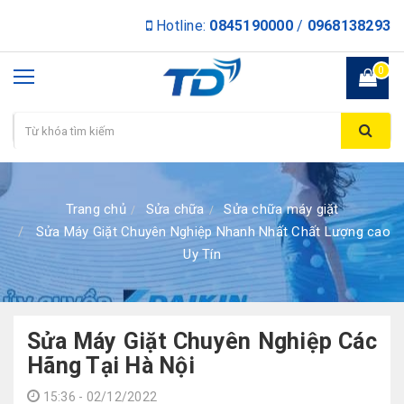
Hotline:
0845190000
/
0968138293
0
Trang chủ
Sửa chữa
Sửa chữa máy giặt
Sửa Máy Giặt Chuyên Nghiệp Nhanh Nhất Chất Lượng cao
Uy Tín
Sửa Máy Giặt Chuyên Nghiệp Các
Hãng Tại Hà Nội
15:36 - 02/12/2022