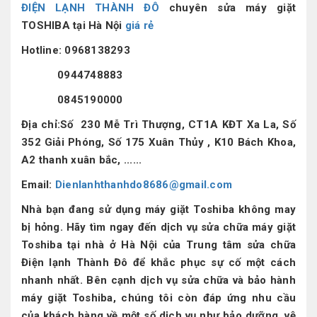
ĐIỆN LẠNH THÀNH ĐÔ
chuyên sửa máy giặt
TOSHIBA tại Hà Nội
giá rẻ
Hotline:
0968138293
0944748883
0845190000
Địa chỉ:Số 230 Mễ Trì Thượng, CT1A KĐT Xa La, Số
352 Giải Phóng, Số 175 Xuân Thủy , K10 Bách Khoa,
A2 thanh xuân bắc, ......
Email:
Dienlanhthanhdo8686@gmail.com
Nhà bạn đang sử dụng máy giặt Toshiba không may
bị hỏng. Hãy tìm ngay đến dịch vụ sửa chữa máy giặt
Toshiba tại nhà ở Hà Nội của Trung tâm sửa chữa
Điện lạnh Thành Đô
để khắc phục sự cố một cách
nhanh nhất. Bên cạnh dịch vụ sửa chữa và bảo hành
máy giặt Toshiba, chúng tôi còn đáp ứng nhu cầu
của khách hàng về một số dịch vụ như bảo dưỡng, vệ