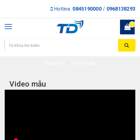
Hotline:
0845190000
/
0968138293
0
Trang chủ
Video mẫu
Video mẫu