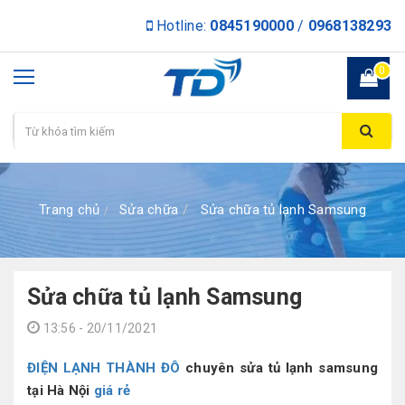
Hotline:
0845190000
/
0968138293
0
Trang chủ
Sửa chữa
Sửa chữa tủ lạnh Samsung
Sửa chữa tủ lạnh Samsung
13:56 - 20/11/2021
ĐIỆN LẠNH THÀNH ĐÔ
chuyên sửa tủ lạnh samsung
tại Hà Nội
giá rẻ