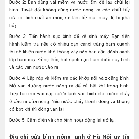
Bước 2: Bạn dùng vải mềm và nước ấm để lau chùi lại
bình. Tuyệt đối không dùng nước nóng và các chất tẩy
rửa có tính chất ăn mòn, sẽ làm bề mặt máy dễ bị phá
hủy.
Bước 3: Tiến hành sục bình để vệ sinh máy. Bạn tiến
hành kiểm tra nếu có nhiều cặn canxi trắng bám quanh
thì sẽ khiến nước khó thông vậy nên bạn cần đánh sạch
lớp bám này. Đồng thời, hút sạch cặn bám dưới đáy bình
và các van nước vào ra.
Bước 4: Lắp ráp và kiểm tra các khớp nối và zoăng bình.
Mở van đường nước nóng ra để xả hết khí trong bình.
Tiếp tục mở van cấp nước lạnh vào bình cho nước chảy
ở đầu ra cửa nóng. Nếu nước chảy thành dòng và không
có bọt khí thì đóng van lại
Bước 5: Cắm điện và cho bình hoạt động lại trở lại.
Địa chỉ sửa bình nóng lạnh ở Hà Nội uy tín