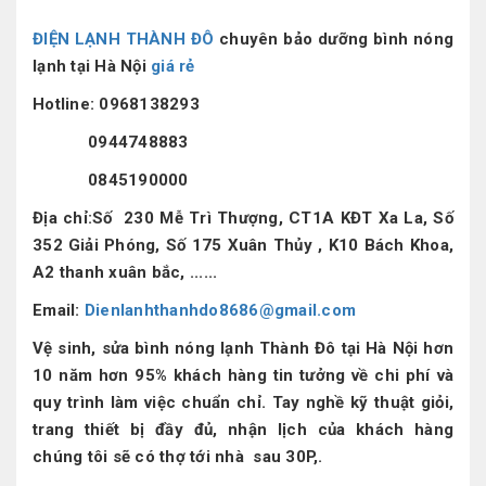
ĐIỆN LẠNH THÀNH ĐÔ
chuyên bảo dưỡng bình nóng
lạnh tại Hà Nội
giá rẻ
Hotline:
0968138293
0944748883
0845190000
Địa chỉ:Số 230 Mễ Trì Thượng, CT1A KĐT Xa La, Số
352 Giải Phóng, Số 175 Xuân Thủy , K10 Bách Khoa,
A2 thanh xuân bắc, ......
Email:
Dienlanhthanhdo8686@gmail.com
Vệ sinh, sửa bình nóng lạnh Thành Đô tại Hà Nội hơn
10 năm hơn 95% khách hàng tin tưởng về chi phí và
quy trình làm việc chuẩn chỉ. Tay nghề kỹ thuật giỏi,
trang thiết bị đầy đủ, nhận lịch của khách hàng
chúng tôi sẽ có thợ tới nhà sau 30P,.