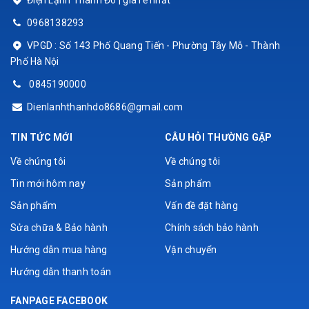
Điện Lạnh Thành Đô | giá rẻ nhất
0968138293
VPGD : Số 143 Phố Quang Tiến - Phường Tây Mỗ - Thành
Phố Hà Nội
0845190000
Dienlanhthanhdo8686@gmail.com
TIN TỨC MỚI
CÂU HỎI THƯỜNG GẶP
Về chúng tôi
Về chúng tôi
Tin mới hôm nay
Sản phẩm
Sản phẩm
Vấn đề đặt hàng
Sửa chữa & Bảo hành
Chính sách bảo hành
Hướng dẫn mua hàng
Vận chuyển
Hướng dẫn thanh toán
FANPAGE FACEBOOK