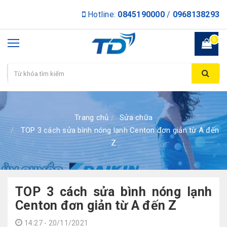
Hotline:
0845190000
/
0968138293
0
Trang chủ
Sửa chữa
TOP 3 cách sửa bình nóng lạnh Centon đơn giản từ A đến
Z
TOP 3 cách sửa bình nóng lạnh
Centon đơn giản từ A đến Z
14:27 - 20/11/2021